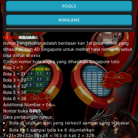
POOLS
MINIGAME
NOMOR
KELUAR
nomor pengeluaran adalah berdasar kan 1st prize nomor yang
dihasilkan oleh 4D Singapore untuk melihat hasil nomor tersebut
bisa dilihat di xxxx
Contoh nomor bola angka yang dihasilkan Singapore toto:
Bola 1 = 7
Bola 2 = 21
Bola 3 = 29
Bola 4 = 32
Bola 5 = 36
Bola 6 = 38
Additional Number = 04
Nomor buka
0885
Cara perhitungan rumus:
Bola di urutkan dari yang terkecil sampai yang terbesar.
Bola ke 1 sampai bola ke 6 dijumlahkan
7+21+29+32+36+38 = 163 di kali 2 = 326